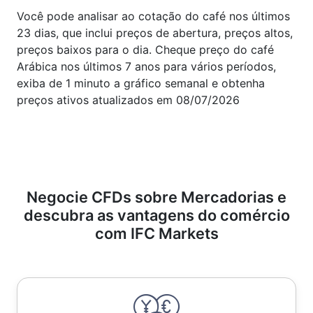
Você pode analisar ao cotação do café nos últimos
loss para sair automaticamente de uma
23 dias, que inclui preços de abertura, preços altos,
negociação se o preço se mover contra você,
preços baixos para o dia. Cheque preço do café
limitando possíveis perdas.
Arábica nos últimos 7 anos para vários períodos,
Ordens Take-Profit:
Defina ordens de
exiba de 1 minuto a gráfico semanal e obtenha
preços ativos atualizados em 08/07/2026
realização de lucro para garantir ganhos
quando o preço atingir seu nível-alvo.
5. Mantenha-se informado e acompanhe as
novidades do mercado
Mantenha-se atualizado sobre Café Arábica notícias
e eventos relevantes do mercado que podem
Negocie CFDs sobre Mercadorias e
influenciar os preços. Considere também insights de
descubra as vantagens do comércio
analistas financeiros e especialistas de mercado
com IFC Markets
para refinar suas decisões de negociação.