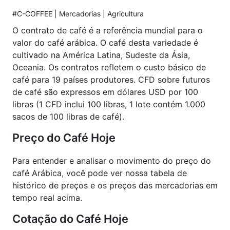
3. Desenvolver uma Café Arábica Estratégia de
#C-COFFEE | Mercadorias | Agricultura
Negociação
O contrato de café é a referência mundial para o
Analise fundamental:
Avalie fatores como
valor do café arábica. O café desta variedade é
condições econômicas globais, eventos
cultivado na América Latina, Sudeste da Ásia,
geopolíticos e dinâmicas de oferta e demanda
Oceania. Os contratos refletem o custo básico de
que impactam os preços das commodities.
café para 19 países produtores. CFD sobre futuros
de café são expressos em dólares USD por 100
Análise técnica:
Use indicadores técnicos e
libras (1 CFD inclui 100 libras, 1 lote contém 1.000
padrões gráficos para identificar potenciais
sacos de 100 libras de café).
pontos de entrada e saída para suas
negociações.
Preço do Café Hoje
4. Gerenciamento de riscos
Para entender e analisar o movimento do preço do
Start Small:
Comece com negociações de
café Arábica, você pode ver nossa tabela de
tamanhos menores para gerenciar perdas
histórico de preços e os preços das mercadorias em
potenciais, especialmente se você for um novo
tempo real acima.
trader.
Cotação do Café Hoje
Ordens Stop-Loss:
Implemente ordens stop-